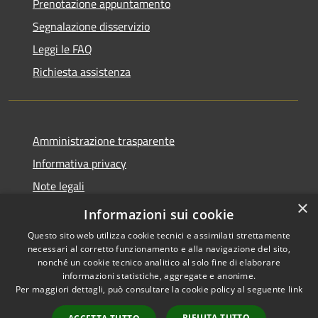
Prenotazione appuntamento
Segnalazione disservizio
Leggi le FAQ
Richiesta assistenza
Amministrazione trasparente
Informativa privacy
Note legali
×
Dichiarazione di accessibilità
Informazioni sui cookie
Questo sito web utilizza cookie tecnici e assimilati strettamente
necessari al corretto funzionamento e alla navigazione del sito,
nonché un cookie tecnico analitico al solo fine di elaborare
informazioni statistiche, aggregate e anonime.
RSS
Copyright © 2026 • Comune di
Per maggiori dettagli, può consultare la cookie policy al seguente
link
Accessibilità
Merì • Powered by
Privacy
Municipium
Accesso
•
RIFIUTA TUTTO