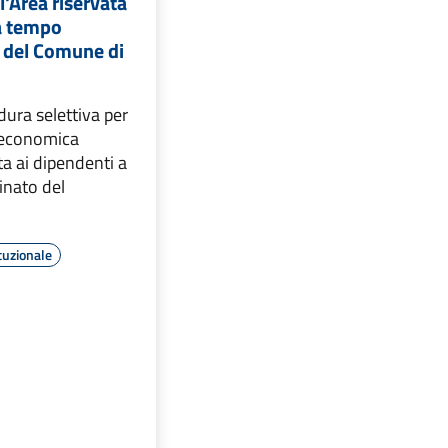
'Area riservata
 a tempo
 del Comune di
ura selettiva per
 economica
ta ai dipendenti a
nato del
tuzionale