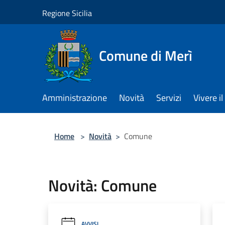
Salta al contenuto principale
Regione Sicilia
Comune di Merì
Amministrazione
Novità
Servizi
Vivere 
Home
>
Novità
>
Comune
Novità: Comune
AVVISI