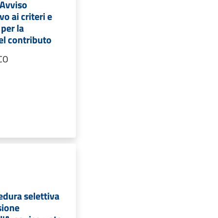
Avviso
o ai criteri e
 per la
el contributo
CO
edura selettiva
sione