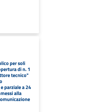
ico per soli
pertura di n. 1
ttore tecnico"
po
e parziale a 24
messi alla
 comunicazione