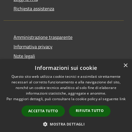
Richiesta assistenza
Amministrazione trasparente
Informativa privacy
Note legali
×
Dichiarazione di accessibilità
Informazioni sui cookie
Questo sito web utilizza cookie tecnici e assimilati strettamente
necessari al corretto funzionamento e alla navigazione del sito,
nonché un cookie tecnico analitico al solo fine di elaborare
informazioni statistiche, aggregate e anonime.
RSS
Copyright © 2026 • Comune di
Per maggiori dettagli, può consultare la cookie policy al seguente
link
Accessibilità
Merì • Powered by
Privacy
Municipium
Accesso
•
RIFIUTA TUTTO
ACCETTA TUTTO
Cookie
redazione
Mappa del sito
MOSTRA DETTAGLI