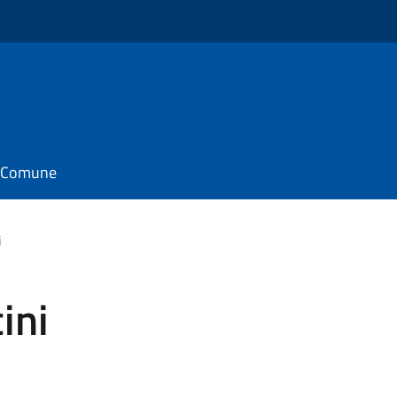
il Comune
i
ini