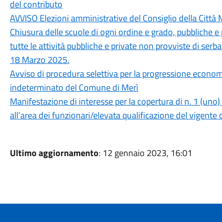
del contributo
AVVISO Elezioni amministrative del Consiglio della Citt
Chiusura delle scuole di ogni ordine e grado, pubbliche e p
tutte le attività pubbliche e private non provviste di serba
18 Marzo 2025.
Avviso di procedura selettiva per la progressione econom
indeterminato del Comune di Merì
Manifestazione di interesse per la copertura di n. 1 (uno
all’area dei funzionari/elevata qualificazione del vigente c
Ultimo aggiornamento
: 12 gennaio 2023, 16:01