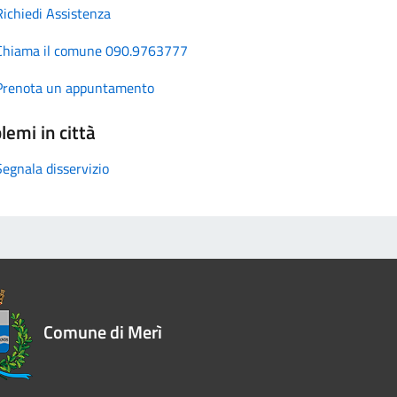
Richiedi Assistenza
Chiama il comune 090.9763777
Prenota un appuntamento
lemi in città
Segnala disservizio
Comune di Merì