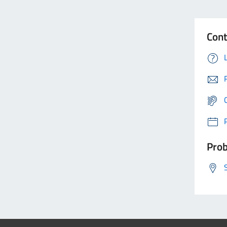
Cont
Prob