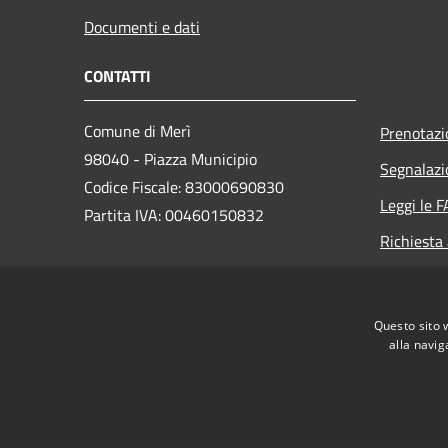
Documenti e dati
CONTATTI
Comune di Merì
Prenotaz
98040 - Piazza Municipio
Segnalazi
Codice Fiscale: 83000690830
Leggi le 
Partita IVA: 00460150832
Richiesta
PEC:
protocollo@pec.comune.meri.me.it
Questo sito 
Centralino (+39) 090.9763777
alla navig