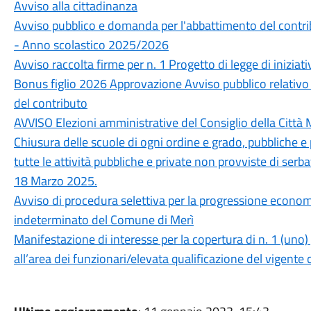
Avviso alla cittadinanza
Avviso pubblico e domanda per l'abbattimento del contrib
- Anno scolastico 2025/2026
Avviso raccolta firme per n. 1 Progetto di legge di iniziat
Bonus figlio 2026 Approvazione Avviso pubblico relativo a
del contributo
AVVISO Elezioni amministrative del Consiglio della Citt
Chiusura delle scuole di ogni ordine e grado, pubbliche e p
tutte le attività pubbliche e private non provviste di serba
18 Marzo 2025.
Avviso di procedura selettiva per la progressione econom
indeterminato del Comune di Merì
Manifestazione di interesse per la copertura di n. 1 (uno
all’area dei funzionari/elevata qualificazione del vigente c