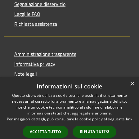
Segnalazione disservizio
Leggi le FAQ
Richiesta assistenza
Amministrazione trasparente
Informativa privacy
Note legali
×
Dichiarazione di accessibilità
Informazioni sui cookie
Questo sito web utilizza cookie tecnici e assimilati strettamente
necessari al corretto funzionamento e alla navigazione del sito,
nonché un cookie tecnico analitico al solo fine di elaborare
informazioni statistiche, aggregate e anonime.
RSS
Copyright © 2026 • Comune di
Per maggiori dettagli, può consultare la cookie policy al seguente
link
Accessibilità
Merì • Powered by
Privacy
Municipium
Accesso
•
RIFIUTA TUTTO
ACCETTA TUTTO
Cookie
redazione