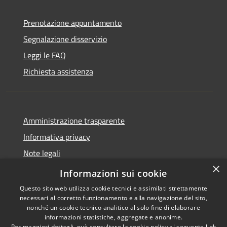
Prenotazione appuntamento
Segnalazione disservizio
Leggi le FAQ
Richiesta assistenza
Amministrazione trasparente
Informativa privacy
Note legali
×
Dichiarazione di accessibilità
Informazioni sui cookie
Questo sito web utilizza cookie tecnici e assimilati strettamente
necessari al corretto funzionamento e alla navigazione del sito,
nonché un cookie tecnico analitico al solo fine di elaborare
informazioni statistiche, aggregate e anonime.
RSS
Copyright © 2026 • Comune di
Per maggiori dettagli, può consultare la cookie policy al seguente
link