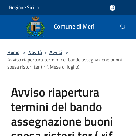
Salta al contenuto principale
Regione Sicilia
Comune di Merì
Home
>
Novità
>
Avvisi
>
Avviso riapertura termini del bando assegnazione buoni
spesa ristori ter ( rif. Mese di luglio)
Avviso riapertura
termini del bando
assegnazione buoni
spesa ristori ter ( rif.