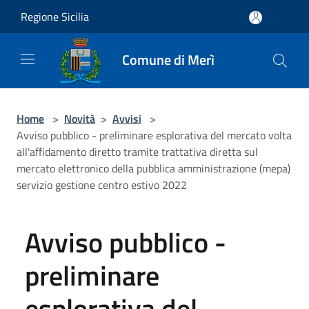
Salta al contenuto principale
Regione Sicilia
Comune di Merì
Home
>
Novità
>
Avvisi
>
Avviso pubblico - preliminare esplorativa del mercato volta
all'affidamento diretto tramite trattativa diretta sul
mercato elettronico della pubblica amministrazione (mepa)
servizio gestione centro estivo 2022
Avviso pubblico -
preliminare
esplorativa del