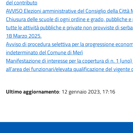
del contributo
AVVISO Elezioni amministrative del Consiglio della Citt
Chiusura delle scuole di ogni ordine e grado, pubbliche e p
tutte le attività pubbliche e private non provviste di serba
18 Marzo 2025.
Avviso di procedura selettiva per la progressione econom
indeterminato del Comune di Merì
Manifestazione di interesse per la copertura di n. 1 (uno
all’area dei funzionari/elevata qualificazione del vigente c
Ultimo aggiornamento
: 12 gennaio 2023, 17:16