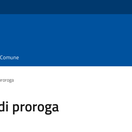
il Comune
proroga
di proroga