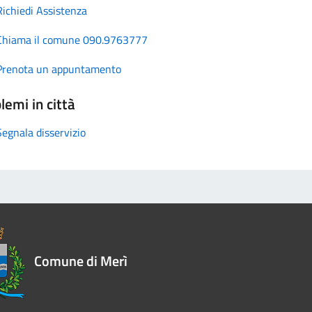
Richiedi Assistenza
Chiama il comune 090.9763777
Prenota un appuntamento
lemi in città
Segnala disservizio
Comune di Merì