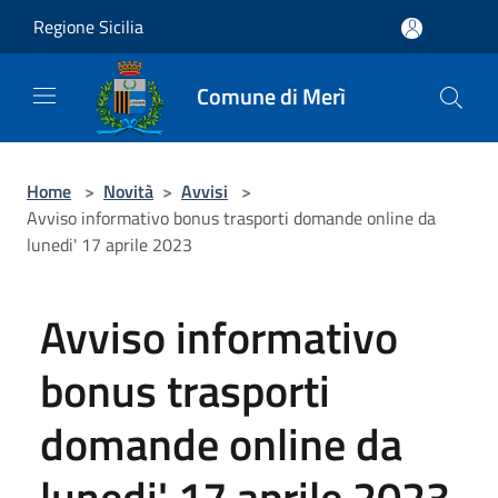
Salta al contenuto principale
Regione Sicilia
Comune di Merì
Home
>
Novità
>
Avvisi
>
Avviso informativo bonus trasporti domande online da
lunedi' 17 aprile 2023
Avviso informativo
bonus trasporti
domande online da
lunedi' 17 aprile 2023