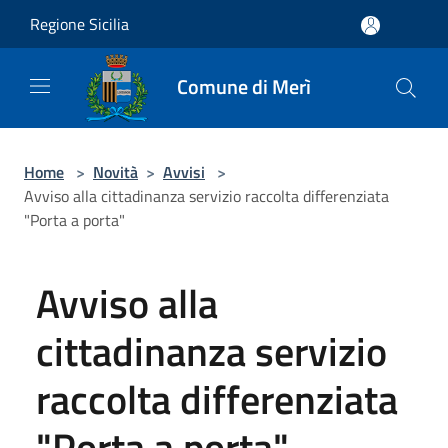
Salta al contenuto principale
Regione Sicilia
Comune di Merì
Home
>
Novità
>
Avvisi
>
Avviso alla cittadinanza servizio raccolta differenziata
"Porta a porta"
Avviso alla
cittadinanza servizio
raccolta differenziata
"Porta a porta"