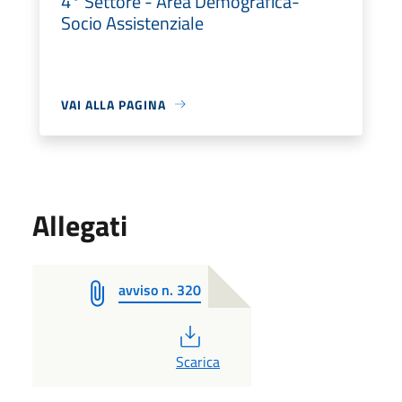
4° Settore - Area Demografica-
Socio Assistenziale
VAI ALLA PAGINA
Allegati
avviso n. 320
PDF
Scarica