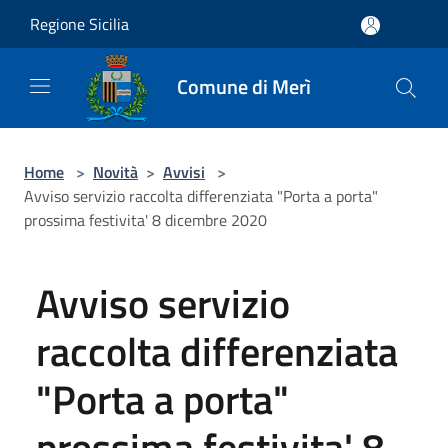
Salta al contenuto principale
Regione Sicilia
Comune di Merì
Home
>
Novità
>
Avvisi
>
Avviso servizio raccolta differenziata "Porta a porta"
prossima festivita' 8 dicembre 2020
Avviso servizio
raccolta differenziata
"Porta a porta"
prossima festivita' 8