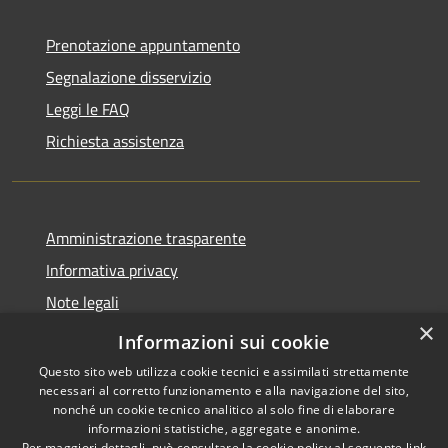
Prenotazione appuntamento
Segnalazione disservizio
Leggi le FAQ
Richiesta assistenza
Amministrazione trasparente
Informativa privacy
Note legali
×
Dichiarazione di accessibilità
Informazioni sui cookie
Questo sito web utilizza cookie tecnici e assimilati strettamente
necessari al corretto funzionamento e alla navigazione del sito,
nonché un cookie tecnico analitico al solo fine di elaborare
informazioni statistiche, aggregate e anonime.
RSS
Copyright © 2026 • Comune di
Per maggiori dettagli, può consultare la cookie policy al seguente
link