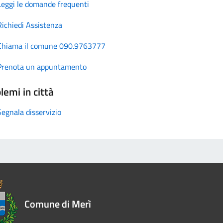
Leggi le domande frequenti
Richiedi Assistenza
Chiama il comune 090.9763777
Prenota un appuntamento
lemi in città
Segnala disservizio
Comune di Merì