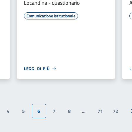
Locandina - questionario
A
Comunicazione istituzionale
LEGGI DI PIÙ
L
4
5
6
7
8
...
71
72
ina precedente