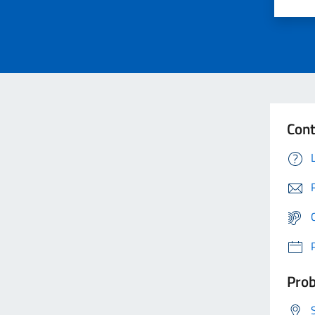
Cont
Prob