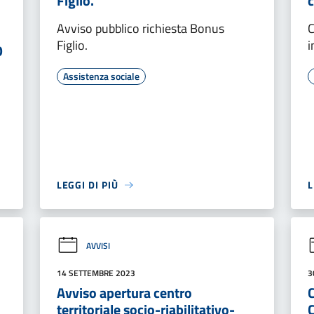
Figlio.
Avviso pubblico richiesta Bonus
C
Figlio.
i
O
Assistenza sociale
LEGGI DI PIÙ
L
AVVISI
14 SETTEMBRE 2023
3
Avviso apertura centro
territoriale socio-riabilitativo-