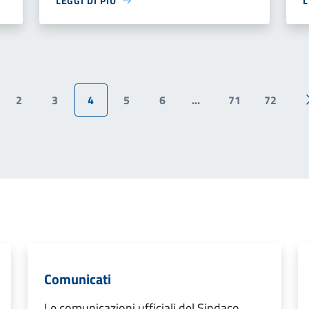
LEGGI DI PIÙ
L
2
3
4
5
6
...
71
72
ina precedente
Comunicati
Le comunicazioni ufficiali del Sindaco,