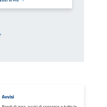
EGGI DI PIÙ
Pagina successiva
Avvisi
Bandi di gara, avvisi di concorso e tutte le