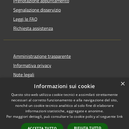
Prenotazione appuntamento
Segnalazione disservizio
Leggi le FAQ
Richiesta assistenza
Amministrazione trasparente
Informativa privacy
Note legali
×
Dichiarazione di accessibilità
Informazioni sui cookie
Questo sito web utilizza cookie tecnici e assimilati strettamente
necessari al corretto funzionamento e alla navigazione del sito,
nonché un cookie tecnico analitico al solo fine di elaborare
informazioni statistiche, aggregate e anonime.
RSS
Copyright © 2026 • Comune di
Per maggiori dettagli, può consultare la cookie policy al seguente
link
Accessibilità
Merì • Powered by
Privacy
Municipium
Accesso
•
RIFIUTA TUTTO
ACCETTA TUTTO