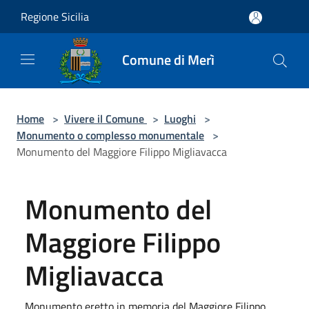
Salta al contenuto principale
Regione Sicilia
Comune di Merì
Home
>
Vivere il Comune
>
Luoghi
>
Monumento o complesso monumentale
>
Monumento del Maggiore Filippo Migliavacca
Monumento del
Maggiore Filippo
Migliavacca
Monumento eretto in memoria del Maggiore Filippo