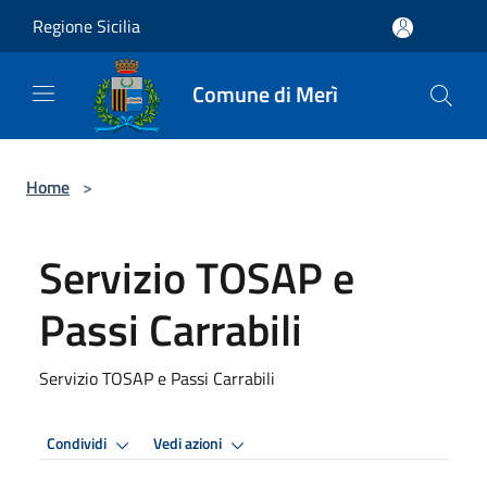
Salta al contenuto principale
Regione Sicilia
Comune di Merì
Home
>
Servizio TOSAP e
Passi Carrabili
Servizio TOSAP e Passi Carrabili
Condividi
Vedi azioni