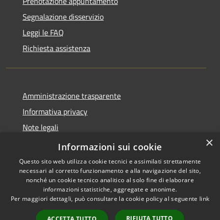
Prenotazione appuntamento
Segnalazione disservizio
Leggi le FAQ
Richiesta assistenza
Amministrazione trasparente
Informativa privacy
Note legali
×
Dichiarazione di accessibilità
Informazioni sui cookie
Questo sito web utilizza cookie tecnici e assimilati strettamente
necessari al corretto funzionamento e alla navigazione del sito,
nonché un cookie tecnico analitico al solo fine di elaborare
informazioni statistiche, aggregate e anonime.
RSS
Copyright © 2026 • Comune di
Per maggiori dettagli, può consultare la cookie policy al seguente
link
Accessibilità
Merì • Powered by
Privacy
Municipium
Accesso
•
RIFIUTA TUTTO
ACCETTA TUTTO