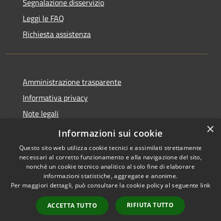
Segnalazione disservizio
Leggi le FAQ
Richiesta assistenza
Amministrazione trasparente
Informativa privacy
Note legali
×
Dichiarazione di accessibilità
Informazioni sui cookie
Questo sito web utilizza cookie tecnici e assimilati strettamente
necessari al corretto funzionamento e alla navigazione del sito,
nonché un cookie tecnico analitico al solo fine di elaborare
informazioni statistiche, aggregate e anonime.
RSS
Copyright © 2026 • Comune di
Per maggiori dettagli, può consultare la cookie policy al seguente
link
Accessibilità
Merì • Powered by
Privacy
Municipium
Accesso
•
RIFIUTA TUTTO
ACCETTA TUTTO
Cookie
redazione