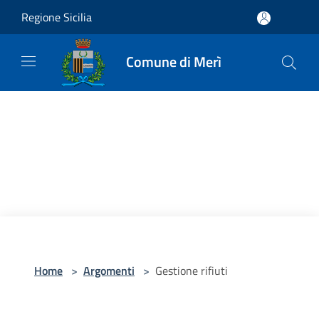
Salta al contenuto principale
Regione Sicilia
Comune di Merì
Home
>
Argomenti
>
Gestione rifiuti