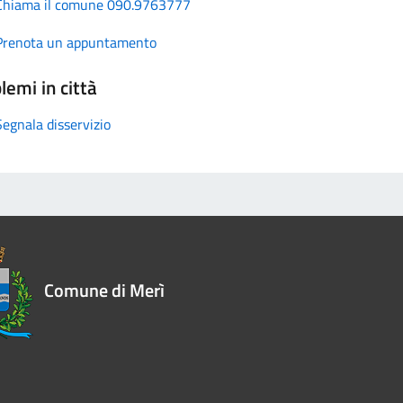
Chiama il comune 090.9763777
Prenota un appuntamento
lemi in città
Segnala disservizio
Comune di Merì