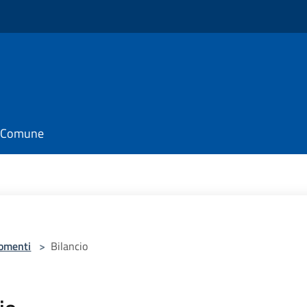
il Comune
omenti
>
Bilancio