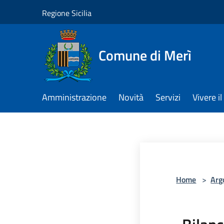
Salta al contenuto principale
Regione Sicilia
Comune di Merì
Amministrazione
Novità
Servizi
Vivere 
Home
>
Arg