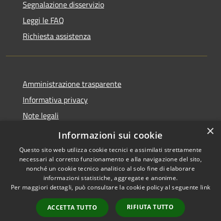
Segnalazione disservizio
Leggi le FAQ
Richiesta assistenza
Amministrazione trasparente
Informativa privacy
Note legali
×
Dichiarazione di accessibilità
Informazioni sui cookie
Questo sito web utilizza cookie tecnici e assimilati strettamente
necessari al corretto funzionamento e alla navigazione del sito,
nonché un cookie tecnico analitico al solo fine di elaborare
informazioni statistiche, aggregate e anonime.
RSS
Copyright © 2026 • Comune di
Per maggiori dettagli, può consultare la cookie policy al seguente
link
Accessibilità
Merì • Powered by
Privacy
Municipium
Accesso
•
RIFIUTA TUTTO
ACCETTA TUTTO
Cookie
redazione