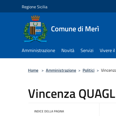
Salta al contenuto principale
Regione Sicilia
Comune di Merì
Amministrazione
Novità
Servizi
Vivere 
Home
>
Amministrazione
>
Politici
>
Vincenz
Vincenza QUAGL
INDICE DELLA PAGINA