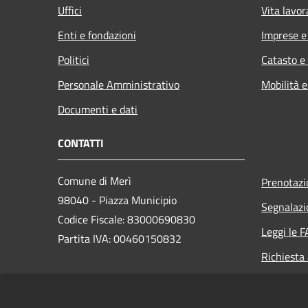
Uffici
Vita lavor
Enti e fondazioni
Imprese 
Politici
Catasto e
Personale Amministrativo
Mobilità e
Documenti e dati
CONTATTI
Comune di Merì
Prenotaz
98040 - Piazza Municipio
Segnalazi
Codice Fiscale: 83000690830
Leggi le 
Partita IVA: 00460150832
Richiesta
PEC:
protocollo@pec.comune.meri.me.it