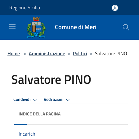
Salta al contenuto principale
Regione Sicilia
Comune di Merì
Home
>
Amministrazione
>
Politici
>
Salvatore PINO
Salvatore PINO
Condividi
Vedi azioni
INDICE DELLA PAGINA
Incarichi