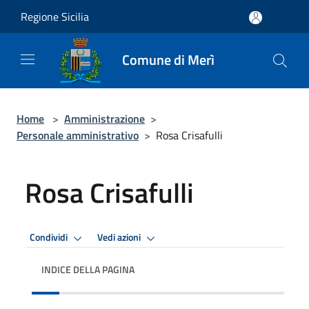
Salta al contenuto principale
Regione Sicilia
Comune di Merì
Home
>
Amministrazione
>
Personale amministrativo
>
Rosa Crisafulli
Rosa Crisafulli
Condividi
Vedi azioni
INDICE DELLA PAGINA