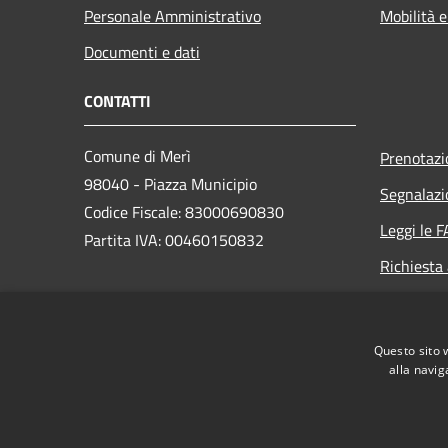
Personale Amministrativo
Mobilità e
Documenti e dati
CONTATTI
Comune di Merì
Prenotaz
98040 - Piazza Municipio
Segnalazi
Codice Fiscale: 83000690830
Leggi le 
Partita IVA: 00460150832
Richiesta
PEC:
protocollo@pec.comune.meri.me.it
Questo sito 
Centralino (+39) 090.9763777
alla navig