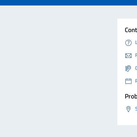
Cont
Prob