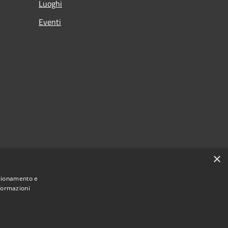
Luoghi
Eventi
×
nzionamento e
nformazioni