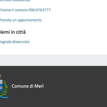
Chiama il comune 090.9763777
Prenota un appuntamento
lemi in città
Segnala disservizio
Comune di Merì