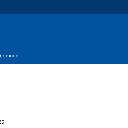
il Comune
35