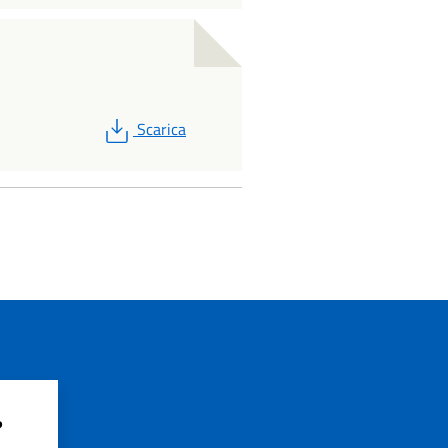
PDF
Scarica
?