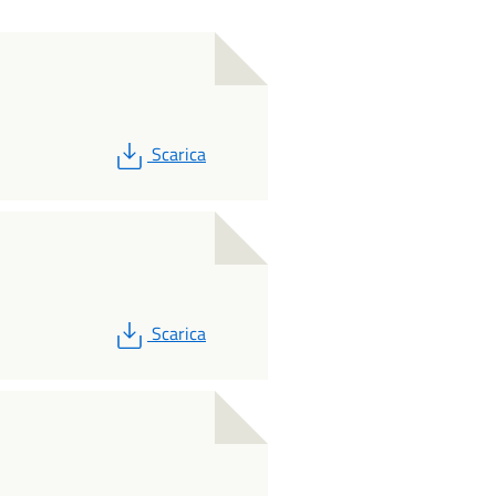
PDF
Scarica
PDF
Scarica