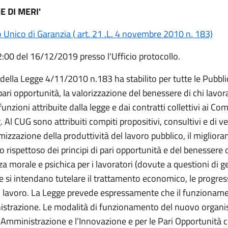
 DI MERI'
 Unico di Garanzia ( art. 21 .L. 4 novembre 2010 n. 183)
:00 del 16/12/2019 presso l'Ufficio protocollo.
della Legge 4/11/2010 n.183 ha stabilito per tutte le Pubbli
 pari opportunità, la valorizzazione del benessere di chi lavor
nzioni attribuite dalla legge e dai contratti collettivi ai Comi
l CUG sono attribuiti compiti propositivi, consultivi e di ver
izzazione della produttività del lavoro pubblico, il miglioram
 rispettoso dei principi di pari opportunità e del benessere o
a morale e psichica per i lavoratori (dovute a questioni di gen
e si intendano tutelare il trattamento economico, le progressi
l lavoro. La Legge prevede espressamente che il funzionam
nistrazione. Le modalità di funzionamento del nuovo organ
a Amministrazione e l’Innovazione e per le Pari Opportunità 