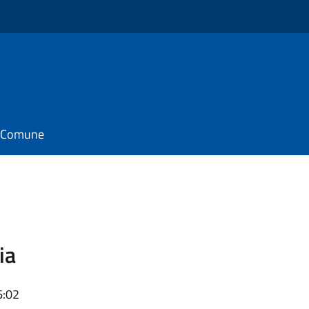
il Comune
ia
6:02