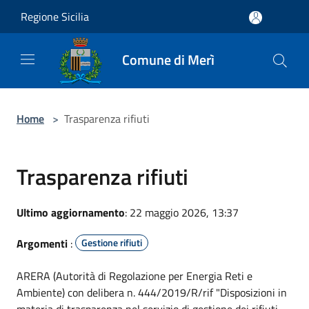
Salta al contenuto principale
Regione Sicilia
Comune di Merì
Home
>
Trasparenza rifiuti
Trasparenza rifiuti
Ultimo aggiornamento
: 22 maggio 2026, 13:37
Argomenti
:
Gestione rifiuti
ARERA (Autorità di Regolazione per Energia Reti e
Ambiente) con delibera n. 444/2019/R/rif "Disposizioni in
materia di trasparenza nel servizio di gestione dei rifiuti