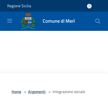
Salta al contenuto principale
Regione Sicilia
Comune di Merì
Home
>
Argomenti
>
Integrazione sociale