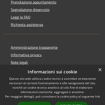
Prenotazione appuntamento
Segnalazione disservizio
Leggi le FAQ
Richiesta assistenza
Amministrazione trasparente
Informativa privacy
Note legali
×
Dichiarazione di accessibilità
Informazioni sui cookie
Questo sito web utilizza cookie tecnici e assimilati strettamente
necessari al corretto funzionamento e alla navigazione del sito,
nonché un cookie tecnico analitico al solo fine di elaborare
informazioni statistiche, aggregate e anonime.
RSS
Copyright © 2026 • Comune di
Per maggiori dettagli, può consultare la cookie policy al seguente
link
Accessibilità
Merì • Powered by
Privacy
Municipium
Accesso
•