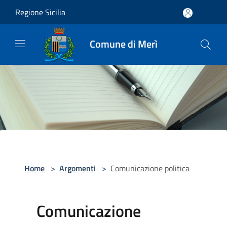
Salta al contenuto principale
Regione Sicilia
Comune di Merì
Home
>
Argomenti
>
Comunicazione politica
Comunicazione