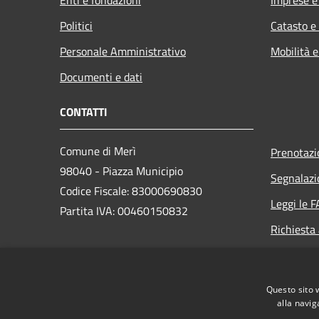
Politici
Catasto e
Personale Amministrativo
Mobilità e
Documenti e dati
CONTATTI
Comune di Merì
Prenotaz
98040 - Piazza Municipio
Segnalazi
Codice Fiscale: 83000690830
Leggi le 
Partita IVA: 00460150832
Richiesta
PEC:
protocollo@pec.comune.meri.me.it
Questo sito 
Centralino (+39) 090.9763777
alla navig