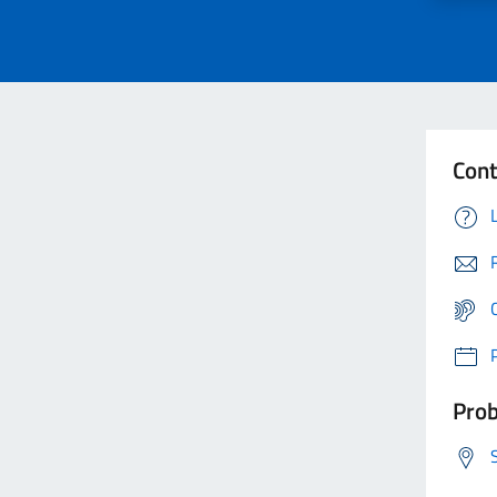
Cont
Prob