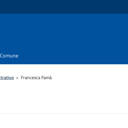
il Comune
trativo
>
Francesca Famà