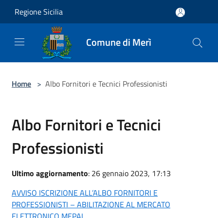
Salta al contenuto principale
Regione Sicilia
Comune di Merì
Home
>
Albo Fornitori e Tecnici Professionisti
Albo Fornitori e Tecnici
Professionisti
Ultimo aggiornamento
: 26 gennaio 2023, 17:13
AVVISO ISCRIZIONE ALL’ALBO FORNITORI E
PROFESSIONISTI – ABILITAZIONE AL MERCATO
ELETTRONICO MEPAL