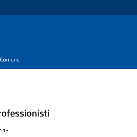
il Comune
rofessionisti
7:13