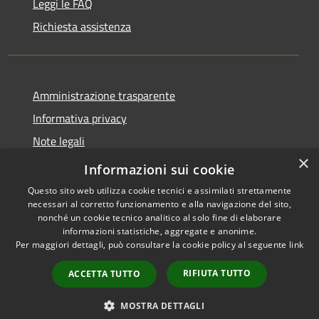
Leggi le FAQ
Richiesta assistenza
Amministrazione trasparente
Informativa privacy
Note legali
×
Dichiarazione di accessibilità
Informazioni sui cookie
Questo sito web utilizza cookie tecnici e assimilati strettamente
necessari al corretto funzionamento e alla navigazione del sito,
nonché un cookie tecnico analitico al solo fine di elaborare
informazioni statistiche, aggregate e anonime.
RSS
Copyright © 2026 • Comune di
Per maggiori dettagli, può consultare la cookie policy al seguente
link
Accessibilità
Merì • Powered by
Privacy
Municipium
Accesso
•
RIFIUTA TUTTO
ACCETTA TUTTO
Cookie
redazione
Mappa del sito
MOSTRA DETTAGLI