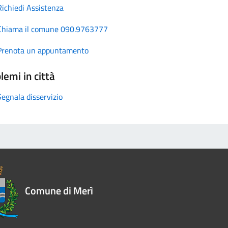
Richiedi Assistenza
Chiama il comune 090.9763777
Prenota un appuntamento
lemi in città
Segnala disservizio
Comune di Merì