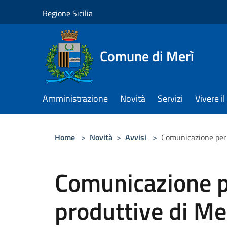
Salta al contenuto principale
Regione Sicilia
Comune di Merì
Amministrazione
Novità
Servizi
Vivere 
Home
>
Novità
>
Avvisi
>
Comunicazione per t
Comunicazione per
produttive di Mer