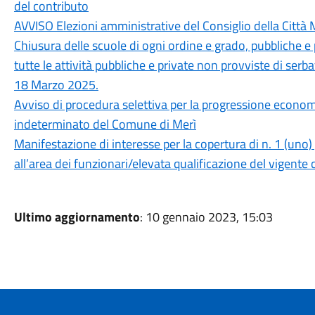
del contributo
AVVISO Elezioni amministrative del Consiglio della Citt
Chiusura delle scuole di ogni ordine e grado, pubbliche e p
tutte le attività pubbliche e private non provviste di serba
18 Marzo 2025.
Avviso di procedura selettiva per la progressione econom
indeterminato del Comune di Merì
Manifestazione di interesse per la copertura di n. 1 (uno
all’area dei funzionari/elevata qualificazione del vigente c
Ultimo aggiornamento
: 10 gennaio 2023, 15:03