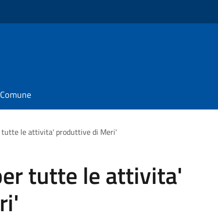
il Comune
utte le attivita' produttive di Meri'
 tutte le attivita'
i'