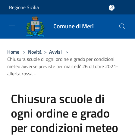
Salta al contenuto principale
Regione Sicilia
Comune di Merì
Home
>
Novità
>
Avvisi
>
Chiusura scuole di ogni ordine e grado per condizioni
meteo avverse previste per martedi' 26 ottobre 2021-
allerta rossa -
Chiusura scuole di
ogni ordine e grado
per condizioni meteo