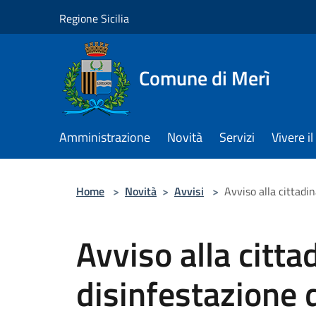
Salta al contenuto principale
Regione Sicilia
Comune di Merì
Amministrazione
Novità
Servizi
Vivere 
Home
>
Novità
>
Avvisi
>
Avviso alla cittadi
Avviso alla citta
disinfestazione d