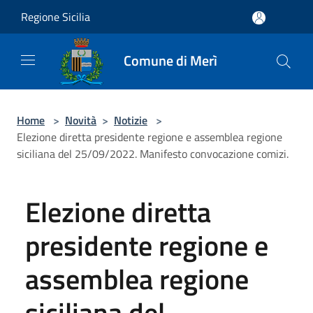
Salta al contenuto principale
Regione Sicilia
Comune di Merì
Home
>
Novità
>
Notizie
>
Elezione diretta presidente regione e assemblea regione
siciliana del 25/09/2022. Manifesto convocazione comizi.
Elezione diretta
presidente regione e
assemblea regione
siciliana del