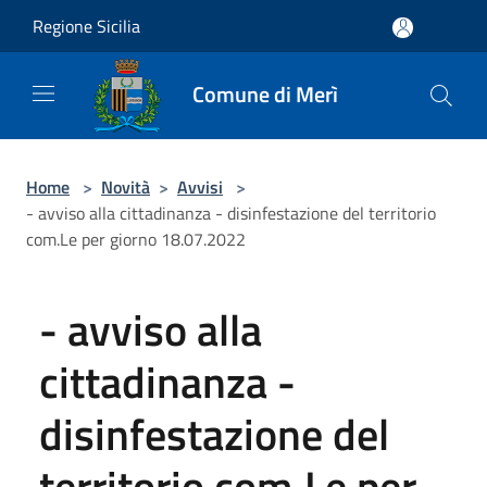
Salta al contenuto principale
Regione Sicilia
Comune di Merì
Home
>
Novità
>
Avvisi
>
- avviso alla cittadinanza - disinfestazione del territorio
com.Le per giorno 18.07.2022
- avviso alla
cittadinanza -
disinfestazione del
territorio com.Le per