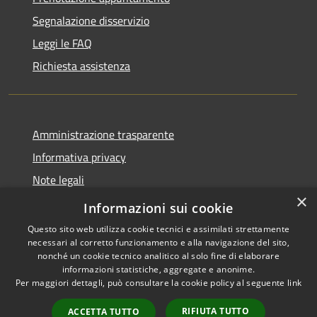
Segnalazione disservizio
Leggi le FAQ
Richiesta assistenza
Amministrazione trasparente
Informativa privacy
Note legali
×
Dichiarazione di accessibilità
Informazioni sui cookie
Questo sito web utilizza cookie tecnici e assimilati strettamente
necessari al corretto funzionamento e alla navigazione del sito,
nonché un cookie tecnico analitico al solo fine di elaborare
informazioni statistiche, aggregate e anonime.
RSS
Copyright © 2026 • Comune di
Per maggiori dettagli, può consultare la cookie policy al seguente
link
Accessibilità
Merì • Powered by
Privacy
Municipium
Accesso
•
RIFIUTA TUTTO
ACCETTA TUTTO