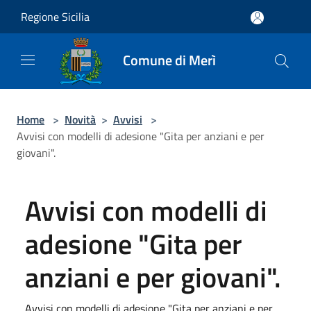
Salta al contenuto principale
Regione Sicilia
Comune di Merì
Home
>
Novità
>
Avvisi
>
Avvisi con modelli di adesione "Gita per anziani e per
giovani".
Avvisi con modelli di
adesione "Gita per
anziani e per giovani".
Avvisi con modelli di adesione "Gita per anziani e per