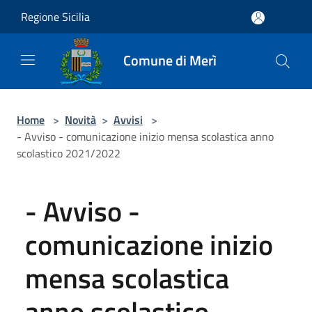
Salta al contenuto principale
Regione Sicilia
Comune di Merì
Home
>
Novità
>
Avvisi
>
- Avviso - comunicazione inizio mensa scolastica anno
scolastico 2021/2022
- Avviso -
comunicazione inizio
mensa scolastica
anno scolastico