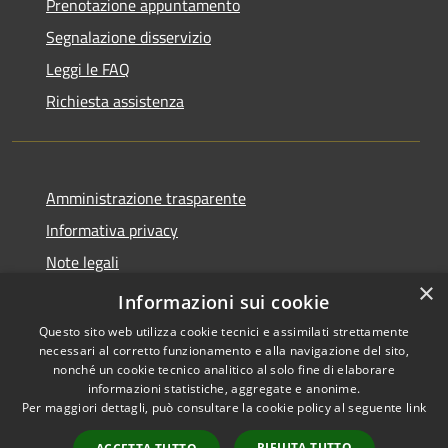
Prenotazione appuntamento
Segnalazione disservizio
Leggi le FAQ
Richiesta assistenza
Amministrazione trasparente
Informativa privacy
Note legali
×
Dichiarazione di accessibilità
Informazioni sui cookie
Questo sito web utilizza cookie tecnici e assimilati strettamente
necessari al corretto funzionamento e alla navigazione del sito,
nonché un cookie tecnico analitico al solo fine di elaborare
informazioni statistiche, aggregate e anonime.
RSS
Copyright © 2026 • Comune di
Per maggiori dettagli, può consultare la cookie policy al seguente
link
Accessibilità
Merì • Powered by
Privacy
Municipium
Accesso
•
RIFIUTA TUTTO