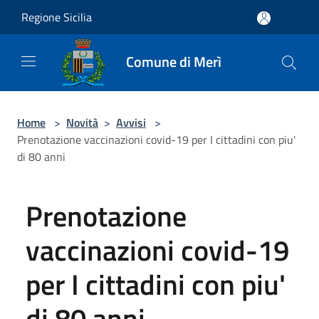
Salta al contenuto principale
Regione Sicilia
Comune di Merì
Home
>
Novità
>
Avvisi
>
Prenotazione vaccinazioni covid-19 per I cittadini con piu'
di 80 anni
Prenotazione
vaccinazioni covid-19
per I cittadini con piu'
di 80 anni