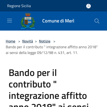
Salta al contenuto principale
Regione Sicilia
Comune di Merì
Home
>
Novità
>
Notizie
>
Bando per il contributo " integrazione affitto anno 2018"
ai sensi della legge 09/12/98 n. 431, art. 11.
Bando per il
contributo "
integrazione affitto
anno 2018" ai sensi