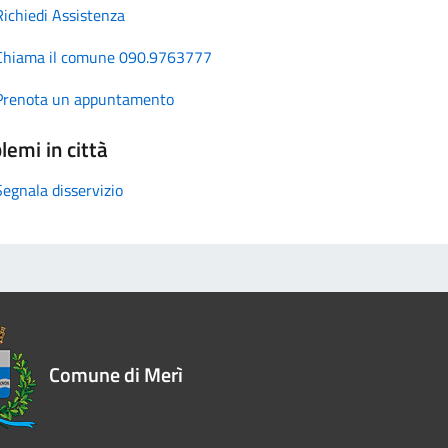
Richiedi Assistenza
Chiama il comune 090.9763777
Prenota un appuntamento
lemi in città
Segnala disservizio
Comune di Merì