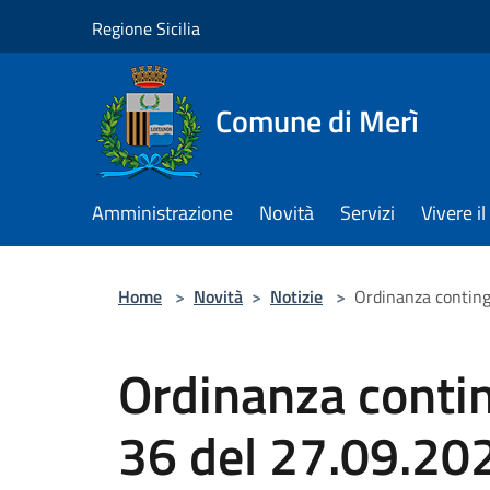
Salta al contenuto principale
Regione Sicilia
Comune di Merì
Amministrazione
Novità
Servizi
Vivere 
Home
>
Novità
>
Notizie
>
Ordinanza conting
Ordinanza contin
36 del 27.09.20