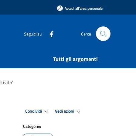
Accedi all'area personale
Seguici su
Cerca
Tutti gli argomenti
tivita'
Condividi
Vedi azioni
Categorie: