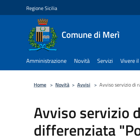
Salta al contenuto principale
Regione Sicilia
Comune di Merì
Amministrazione
Novità
Servizi
Vivere 
Home
>
Novità
>
Avvisi
>
Avviso servizio di r
Avviso servizio d
differenziata "Po